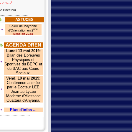
2
Ec=1/2mv
e Directeur
.................................
ASTUCES
Calcul de Moyenne
nde
d'Orientation en 2
Session 2024
.................................
AGENDA DREN
Lundi 13 mai 2019:
Bilan des Epreuves
Physiques et
Sportives du BEPC et
du BAC aux Cours
Sociaux.
Vend. 10 mai 2019:
Conférence animée
par le Docteur LEE
Jean au Lycée
Moderne d'Alassane
Ouattara d'Anyama
.
..................................
Plus d'infos ...
..................................