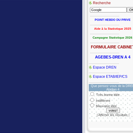
Recherche
.................................
POINT HEBDO DU PRIVE
.................................
Aide à la Statistique 2025
.................................
Campagne Statistique 2026
.................................
FORMULAIRE CABINE
.................................
AGEBES-DREN A 4
..................................
Espace DREN
..................................
Espace ETAB/IEP/CS
..................................
Que pensez-vous de la DR
Abidjan 4
Très bonne idée
Indifférent
Mauvaise idée
| Afficher les résultats |