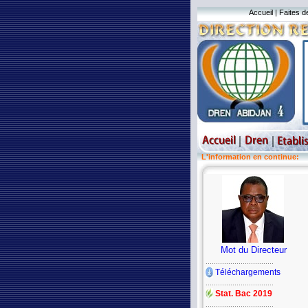
Accueil
|
Faites d
L'information en continue:
Mot du Directeur
.................................
Téléchargements
.................................
Stat. Bac 2019
.................................